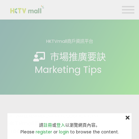
商戶營銷貼士
數碼引流合作計劃
聯絡我們
HKTVmall商戶資訊平台
註冊 Register
市場推廣要訣
登入 Login
Marketing Tips
HKTVMALL NEW MERCHANT ACQUISITION TEAM
HKTVmall商戶加盟計劃免費諮詢
請
註冊
或
登入
以瀏覽網頁內容。
Free Consultation (15 mins)
Please
register
or
login
to browse the content.