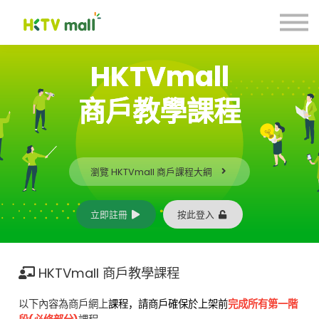
商戶營銷貼士
數碼引流合作計劃
聯絡我們
HKTVmall
商戶教學課程
註冊 Register
登入 Login
瀏覽 HKTVmall 商戶課程大綱
立即註冊
按此登入
HKTVmall 商戶教學課程
以下內容為商戶網上
課程，請商戶確保於上架前
完成所有第一階