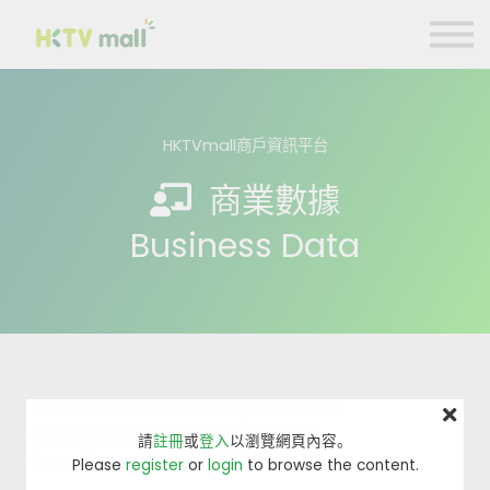
商戶營銷貼士
數碼引流合作計劃
聯絡我們
HKTVmall商戶資訊平台
註冊 Register
商業數據
登入 Login
Business Data
HKTVMALL NEW MERCHANT ACQUISITION TEAM
HKTVmall商戶加盟計劃免費諮詢
請
註冊
或
登入
以瀏覽網頁內容。
Free Consultation (15 mins)
Please
register
or
login
to browse the content.